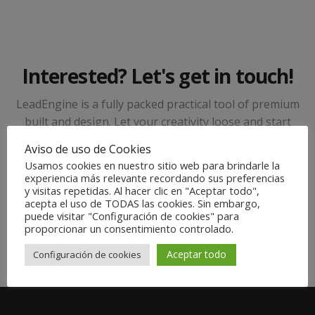
Interested? Let's get in touch!
LeadEngine is a fully packed practical tool of premium
built and design. Let your creativity loose and start
building your website now.
Aviso de uso de Cookies
Usamos cookies en nuestro sitio web para brindarle la
experiencia más relevante recordando sus preferencias
Get started
y visitas repetidas. Al hacer clic en "Aceptar todo",
acepta el uso de TODAS las cookies. Sin embargo,
puede visitar "Configuración de cookies" para
proporcionar un consentimiento controlado.
Aceptar todo
Configuración de cookies